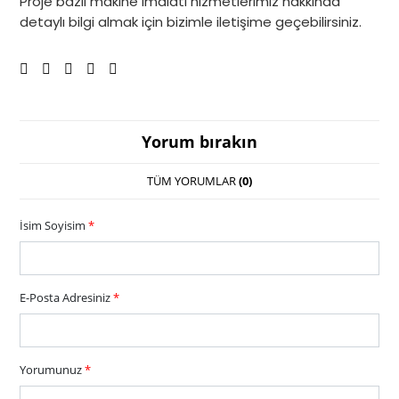
Proje bazlı makine imalatı hizmetlerimiz hakkında
detaylı bilgi almak için bizimle iletişime geçebilirsiniz.
Yorum bırakın
TÜM YORUMLAR
(0)
İsim Soyisim
*
E-Posta Adresiniz
*
Yorumunuz
*