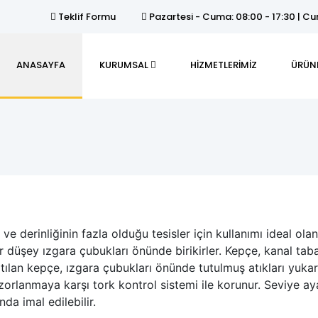
Teklif Formu
Pazartesi - Cuma: 08:00 - 17:30 | Cum
ANASAYFA
KURUMSAL
HİZMETLERİMİZ
ÜRÜN
 ve derinliğinin fazla olduğu tesisler için kullanımı ideal ol
ler düşey ızgara çubukları önünde birikirler. Kepçe, kanal t
ılan kepçe, ızgara çubukları önünde tutulmuş atıkları yukarı 
ı zorlanmaya karşı tork kontrol sistemi ile korunur. Seviye aya
da imal edilebilir.