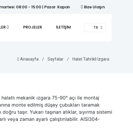
artesi: 08:00 - 15:00 | Pazar: Kapalı
Bize Ulaşın
LER
PROJELER
İLETİŞİM
TR
Anasayfa
/
Sayfalar
/
Halat Tahrikli Izgara
an halatlı mekanik ızgara 75-90° açı ile montaj
abanına monte edilmiş düşey çubukları taramak
doğru taşır. Yukarı taşınan atıklar, sıyırma sistemi
rlı veya zaman ayarlı çalıştırılabilir. AISI304-