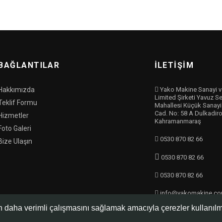
BAĞLANTILAR
İLETİŞİM
Hakkımızda
Yako Makine Sanayi ve
Limited Şirketi Yavuz S
Teklif Formu
Mahallesi Küçük Sanayi 
Cad. No: 58 A Dulkadiro
Hizmetler
Kahramanmaraş
Foto Galeri
0530 870 82 66
Bize Ulaşın
0530 870 82 66
0530 870 82 66
info@yakomakine.c
nin daha verimli çalışmasını sağlamak amacıyla çerezler kullanı